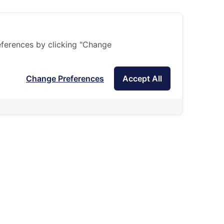
ferences by clicking "Change
Change Preferences
Accept All
สมาคมนักเรียนเก่าอำนวยศิลป์ ก่อตั้งขึ้นในปี พ.ศ.2491
มีวัตถุประสงค์เพื่อสร้างความสามัคคีกลมเกลียวในหมู่
นักเรียนเก่าอำนวยศิลป์ทุกรุ่น และเพื่อบำเพ็ญประโยชน์
ต่างๆ ตามเจตนารมณ์ของท่านอาจารย์จิตร ทังสุบุตร ผู้