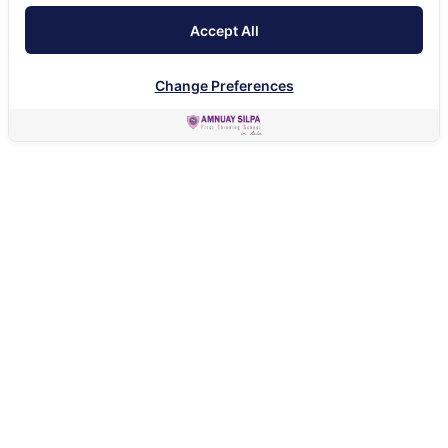
Accept All
Change Preferences
HOME
ABOUT
A GREAT HISTORY
โรงเรียนอำนวยศิลป์ก่อตั้งขึ้นในปี พ.ศ. 2469 โดยแต่เดิมเป็น
โรงเรียนกวดวิชาสำหรับนักเรียนชั้นมัธยมศึกษาปีที่ 4 - 6 เปิด
สอนเฉพาะภาคบ่ายและภาคค่ำเพื่อเตรียมความพร้อมสำหรับการ
ศึกษาในระดับมัธยมศึกษาตอนปลาย สมาชิกผู้ก่อตั้งประกอบ
ด้วยคณาจารย์จากโรงเรียนสวนกุหลาบที่มีชื่อเสียง