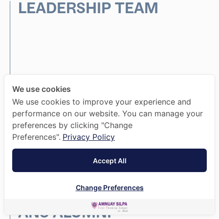
LEADERSHIP TEAM
We use cookies
We use cookies to improve your experience and
ANS is a unique international standard bilingual
performance on our website. You can manage your
school providing holistic education to students from
preferences by clicking "Change
Nursery to Year 13. In order to fulfil our Guiding
Preferences".
Privacy Policy
Statements, the leadership team is represented by
both overseas and Thai leadership and management.
Accept All
READ MORE
Change Preferences
ANS ALUMNI