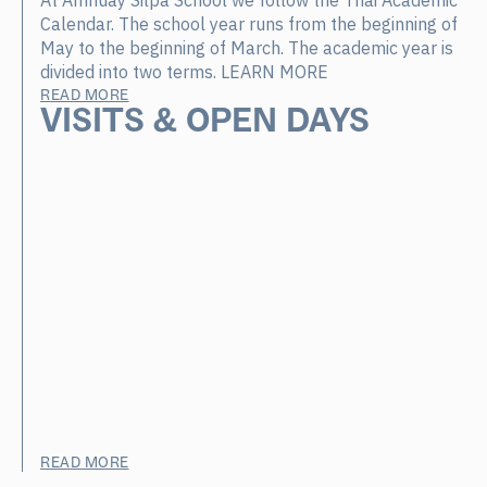
At Amnuay Silpa School we follow the Thai Academic
Calendar. The school year runs from the beginning of
May to the beginning of March. The academic year is
divided into two terms. LEARN MORE
READ MORE
VISITS & OPEN DAYS
READ MORE